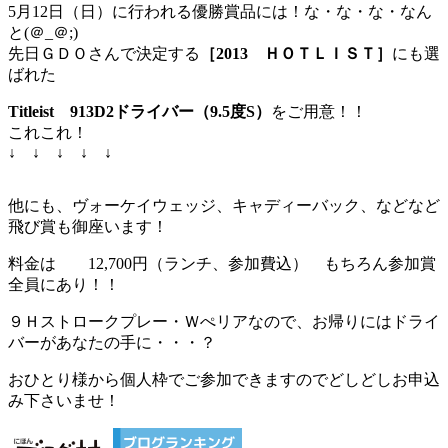
5月12日（日）に行われる優勝賞品には！な・な・な・なん
と(＠_＠;)
先日ＧＤＯさんで決定する
［2013 ＨＯＴＬＩＳＴ］
にも選
ばれた
Titleist 913D2ドライバー（9.5度S）
をご用意！！
これこれ！
↓ ↓ ↓ ↓ ↓
他にも、ヴォーケイウェッジ、キャディーバック、などなど
飛び賞も御座います！
料金は 12,700円（ランチ、参加費込） もちろん参加賞
全員にあり！！
９Ｈストロークプレー・Ｗぺリアなので、お帰りにはドライ
バーがあなたの手に・・・？
おひとり様から個人枠でご参加できますのでどしどしお申込
み下さいませ！