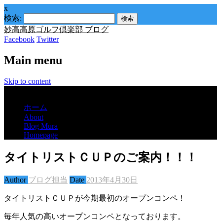
x
検索:
妙高高原ゴルフ倶楽部 ブログ
Facebook
Twitter
Main menu
Skip to content
Menu
ホーム
About
Blog Mura
Homepage
タイトリストＣＵＰのご案内！！！
Author
ブログ担当
Date
2013年4月30日
タイトリストＣＵＰが今期最初のオープンコンペ！
毎年人気の高いオープンコンペとなっております。