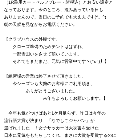
（1R乗用カートセルフプレー・諸税込）とお安い設定と
なっております。今のところ、混みあっている日も
ありませんので、当日のご予約でも大丈夫です(^。^)
朝の天候を見ながらお電話ください。
【クラブハウスの外観です。
クローズ準備のためテントははずれ、
一部雪囲いをさせて頂いています。
それでもまだまだ、元気に営業中ですヽ(^o^)丿】
【練習場の営業は終了させて頂きました。
今シーズンも大勢のお客様にご利用頂き、
ありがとうございました。
来年もよろしくお願いします。】
今年も気がつけばあと1ケ月足らず。昨日は今年の
流行語大賞が決まり、「なでしこジャパン」が
選ばれました！！女子サッカーは大災害を受けた
日本に元気をもたらしてくれ、まさに大賞を受賞するのに