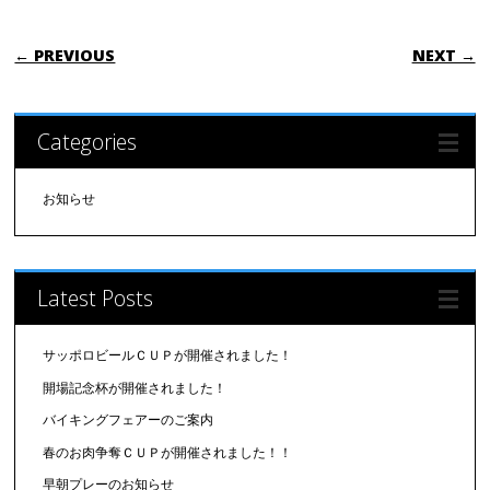
POST NAVIGATION
← PREVIOUS
NEXT →
Categories
お知らせ
Latest Posts
サッポロビールＣＵＰが開催されました！
開場記念杯が開催されました！
バイキングフェアーのご案内
春のお肉争奪ＣＵＰが開催されました！！
早朝プレーのお知らせ