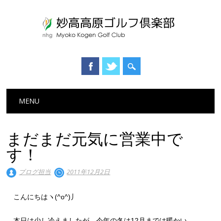
Main menu
Skip to content
MENU
まだまだ元気に営業中で
す！
ブログ担当
2011年12月2日
こんにちはヽ(^o^)丿
本日は少し冷えましたが、今年の冬は12月までは暖かい