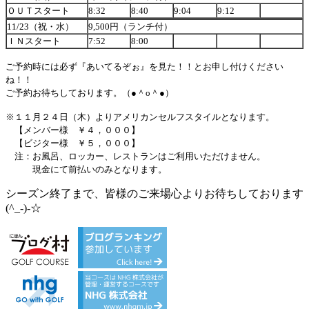
ＯＵＴスタート
8:32
8:40
9:04
9:12
11/23
（祝・水）
9,500
円（ランチ付）
ＩＮスタート
7:52
8:00
ご予約時には必ず『あいてるぞぉ』を見た！！とお申し付けください
ね！！
ご予約お待ちしております。（●＾
o
＾●）
※１１月２４日（木）よりアメリカンセルフスタイルとなります。
【メンバー様 ￥４，０００】
【ビジター様 ￥５，０００】
注：お風呂、ロッカー、レストランはご利用いただけません。
現金にて前払いのみとなります。
シーズン終了まで、皆様のご来場心よりお待ちしております
(^_-)-☆