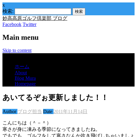
x
検索:
妙高高原ゴルフ倶楽部 ブログ
Facebook
Twitter
Main menu
Skip to content
Menu
ホーム
About
Blog Mura
Homepage
あいてるぞぉ更新しました！！
Author
ブログ担当
Date
2011年11月14日
こんにちは（＾－＾）
寒さが身に凍みる季節になってきましたね。
でもでも、ゴルフをして寒さなんか吹き飛ばしちゃいましょ