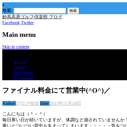
x
検索:
妙高高原ゴルフ倶楽部 ブログ
Facebook
Twitter
Main menu
Skip to content
Menu
ホーム
About
Blog Mura
Homepage
ファイナル料金にて営業中(^O^)／
Author
ブログ担当
Date
2011年11月10日
こんにちは（＾－＾）
毎日寒い日が続いていますが、体調など崩されていませんか
寒いとついつい背中も丸まってしまいます・・・・・気をつけな