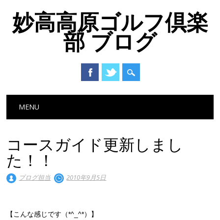
妙高高原ゴルフ倶楽
部 ブログ
Main menu
Skip to content
MENU
コースガイド更新しまし
た！！
ブログ担当
2010年9月5日
【こんな感じです（*^_^*）】