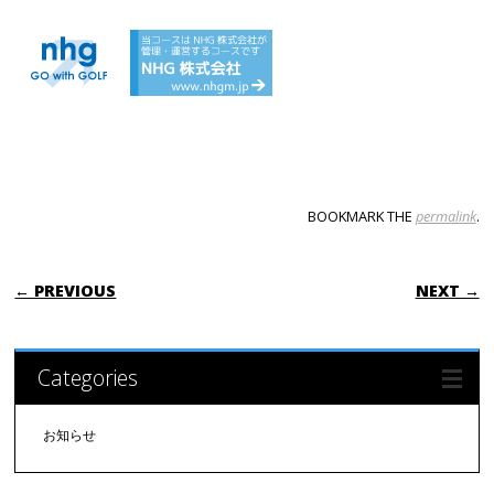
BOOKMARK THE
permalink
.
POST NAVIGATION
← PREVIOUS
NEXT →
Categories
お知らせ