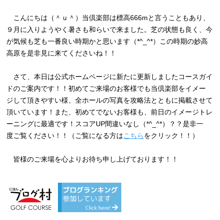
こんにちは（＾ｕ＾）当倶楽部は標高666mと言うこともあり、
９月に入りようやく暑さも和らいで来ました。芝の状態も良く、今
が気候も芝も一番良い時期かと思います（*^_^*）この時期の妙高
高原を是非見に来てくださいね！！
さて、本日は公式ホームページに新たに更新しましたコースガイ
ドのご案内です！！初めてご来場のお客様でも当倶楽部をイメー
ジして頂きやすい様、全ホールの写真を攻略法とともに掲載させて
頂いています！また、初めてでないお客様も、前日のイメージトレ
ーニングに最適です！スコアUP間違いなし（*^_^*）？？是非一
度ご覧ください！！（ご覧になる方は
こちら
をクリック！！）
皆様のご来場を心よりお待ち申し上げております！！