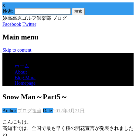
x
検索:
妙高高原ゴルフ倶楽部 ブログ
Facebook
Twitter
Main menu
Skip to content
Menu
ホーム
About
Blog Mura
Homepage
Snow Man～Part5～
Author
ブログ担当
Date
2012年3月21日
こんにちは。
高知市では、全国で最も早く桜の開花宣言が発表されました
ね。