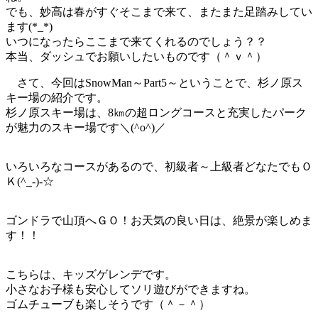
でも、妙高は春がすぐそこまで来て、またまた足踏みしてい
ます(*_*)
いつになったらここまで来てくれるのでしょう？？
本当、ダッシュでお願いしたいものです（＾ｖ＾）
さて、今回はSnowMan～Part5～ということで、杉ノ原ス
キー場の紹介です。
杉ノ原スキー場は、8㎞の超ロングコースと充実したパーク
が魅力のスキー場です＼(^o^)／
いろいろなコースがあるので、初級者～上級者どなたでもＯ
Ｋ(^_-)-☆
ゴンドラで山頂へＧＯ！お天気の良い日は、絶景が楽しめま
す！！
こちらは、キッズゲレンデです。
小さなお子様も安心してソリ遊びができますね。
ゴムチューブも楽しそうです（＾－＾）