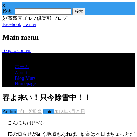
x
検索:
妙高高原ゴルフ倶楽部 ブログ
Facebook
Twitter
Main menu
Skip to content
Menu
ホーム
About
Blog Mura
Homepage
春よ来い！只今除雪中！！
Author
ブログ担当
Date
2012年3月25日
こんにちは(*^^)v
桜の知らせが届く地域もあれば、妙高は本日はちょっとだ