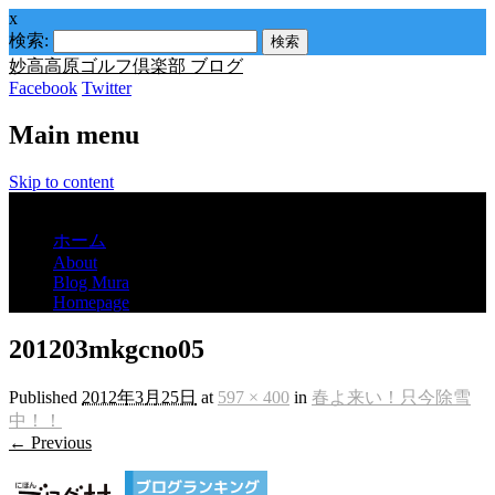
x
検索:
妙高高原ゴルフ倶楽部 ブログ
Facebook
Twitter
Main menu
Skip to content
Menu
ホーム
About
Blog Mura
Homepage
201203mkgcno05
Published
2012年3月25日
at
597 × 400
in
春よ来い！只今除雪
中！！
← Previous