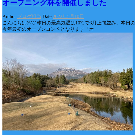
オープニング杯を開催しました
Author
ブログ担当
Date
2022年5月10日
こんにちは(^^)/ 昨日の最高気温は10℃で3月上旬並み、
今年最初のオープンコンペとなります「オ