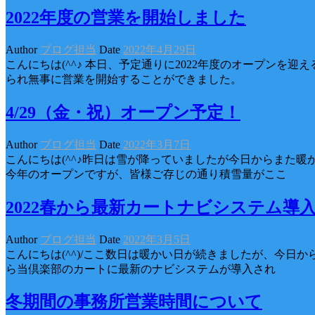
2022年度の営業を開始しました
Author
ブログ担当
Date
2022年4月29日
こんにちは(^^♪ 本日、予定通りに2022年度のオープン
られ無事に営業を開始することができました。
4/29（金・祝）オープン予定！
Author
ブログ担当
Date
2022年3月7日
こんにちは(^^♪昨日は雪が降っていましたが今日からまた
今年のオープンですが、皆様ご存じの通り積雪量がここ
2022春から最新カートナビシステム導
Author
ブログ担当
Date
2022年3月5日
こんにちは(^^)/ここ数日は暖かい日が続きましたが、今
ら当倶楽部のカートに最新のナビシステムが導入され
冬期間の事務所営業時間について