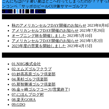
こんにちは(^^)/ 暑い夏はどこへ行ってしまったのか？？
ンコンペ「サッポロビールCUP兼サマーゴルフフ
« 前へ
1
2
3
4
…
54
次へ »
最近の投稿
秋のアメリカンセルフDAY開催のお知らせ
2023年8月8
アメリカンセルフDAY開催のお知らせ
2023年7月29日
オープニング杯を開催しました
2023年5月10日
アメリカンセルフDAY開催のお知らせ
2023年5月2日
2023年度の営業を開始しました
2023年4月15日
リンク
01.NHG株式会社
02.エムズゴルフクラブ
03.妙高高原ゴルフ倶楽部
04.美杉ゴルフ倶楽部
05.那智勝浦ゴルフ倶楽部
06.金ヶ崎ゴルフコース[営業終了]
07.にほんブログ村
08.楽天GORA
09.GDO