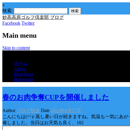
x
検索:
妙高高原ゴルフ倶楽部 ブログ
Facebook
Twitter
Main menu
Skip to content
Menu
ホーム
About
Blog Mura
Homepage
春のお肉争奪CUPを開催しました
Author
ブログ担当
Date
2022年6月27日
こんにちは(^^)/ 蒸し暑い日が続きますね。気温も一気にあ
催しました。当日はお天気も良く、182