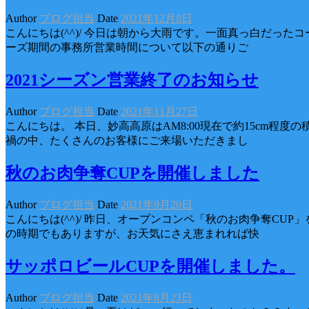
Author
ブログ担当
Date
2021年12月8日
こんにちは(^^)/ 今日は朝から大雨です。一面真っ白だっ
ーズ期間の事務所営業時間について以下の通りご
2021シーズン営業終了のお知らせ
Author
ブログ担当
Date
2021年11月27日
こんにちは。 本日、妙高高原はAM8:00現在で約15cm
禍の中、たくさんのお客様にご来場いただきまし
秋のお肉争奪CUPを開催しました
Author
ブログ担当
Date
2021年9月20日
こんにちは(^^)/ 昨日、オープンコンペ「秋のお肉争奪C
の時期でもありますが、お天気にさえ恵まれれば快
サッポロビールCUPを開催しました。
Author
ブログ担当
Date
2021年8月23日