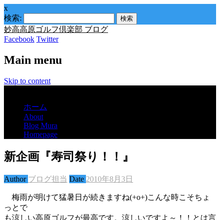
x
検索:
妙高高原ゴルフ倶楽部 ブログ
Facebook
Twitter
Main menu
Skip to content
Menu
ホーム
About
Blog Mura
Homepage
新企画『寿司祭り！！』
Author
ブログ担当
Date
2010年8月3日
梅雨が明けて猛暑日が続きますね(+o+)こんな時こそちょ
っとで
も涼しい高原ゴルフが最高です。涼しいですよ～！！とは言