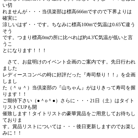
い切
れませんが・・・当倶楽部は標高666mですので下界よりは
確実に
涼しいはず・・です。ちなみに標高100mで気温は0.65℃違う
そう
です。つまり標高0mの所に比べれば約4.3℃気温が低いと言
うこ
とになります！！！
さて、お盆明けのイベント企画のご案内です。先日行われ
ました
レディースコンペの時に好評だった『寿司祭り！！』を企画
しまし
た（＾ｕ＾）当倶楽部の『山ちゃん』がはりきって寿司を握
ります！！
ご期待下さい（●＾o＾●）さらに・・・21日（土）はタイト
リストCUPも開
催致します！タイトリストの豪華賞品をご用意してお待ちし
ておりま
す。賞品リストについては・・・後日更新しますのでお楽し
みに！！