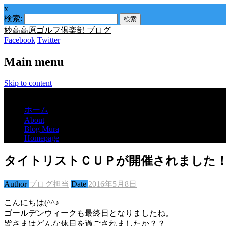
x
検索:
妙高高原ゴルフ倶楽部 ブログ
Facebook
Twitter
Main menu
Skip to content
Menu
ホーム
About
Blog Mura
Homepage
タイトリストＣＵＰが開催されました
Author
ブログ担当
Date
2016年5月8日
こんにちは(^^♪
ゴールデンウィークも最終日となりましたね。
皆さまはどんな休日を過ごされましたか？？