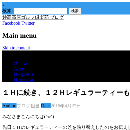
x
検索:
妙高高原ゴルフ倶楽部 ブログ
Facebook
Twitter
Main menu
Skip to content
Menu
ホーム
About
Blog Mura
Homepage
１Ｈに続き、１２Ｈレギュラーティーも
Author
ブログ担当
Date
2016年4月27日
みなさまこんにちは(^o^)
先日１Ｈのレギュラーティーの芝を貼り替えしたのをお伝え