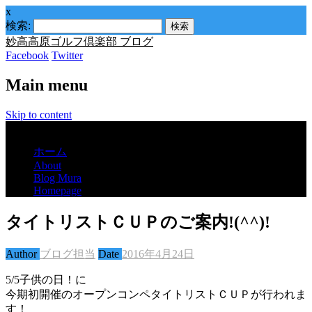
x
検索:
妙高高原ゴルフ倶楽部 ブログ
Facebook
Twitter
Main menu
Skip to content
Menu
ホーム
About
Blog Mura
Homepage
タイトリストＣＵＰのご案内!(^^)!
Author
ブログ担当
Date
2016年4月24日
5/5子供の日！に
今期初開催のオープンコンペタイトリストＣＵＰが行われま
す！