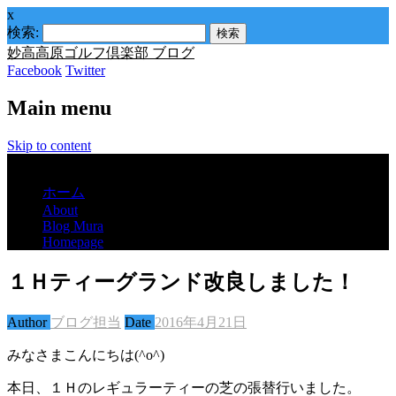
x
検索:
妙高高原ゴルフ倶楽部 ブログ
Facebook
Twitter
Main menu
Skip to content
Menu
ホーム
About
Blog Mura
Homepage
１Ｈティーグランド改良しました！
Author
ブログ担当
Date
2016年4月21日
みなさまこんにちは(^o^)
本日、１Ｈのレギュラーティーの芝の張替行いました。