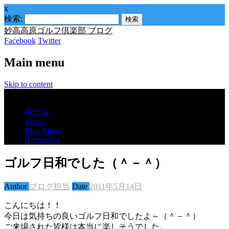
x
検索:
妙高高原ゴルフ倶楽部 ブログ
Facebook
Twitter
Main menu
Skip to content
Menu
ホーム
About
Blog Mura
Homepage
ゴルフ日和でした（＾－＾）
Author
ブログ担当
Date
2011年5月14日
こんにちは！！
今日は気持ちの良いゴルフ日和でしたよ～（＾－＾）
ご来場された皆様は本当に楽しそうでした。