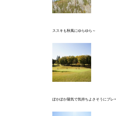
ススキも秋風にゆらゆら～
ぽかぽか陽気で気持ちよさそうにプレ