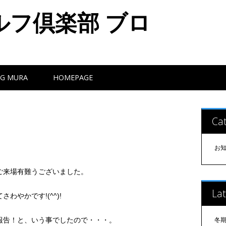
ルフ倶楽部 ブロ
G MURA
HOMEPAGE
Cat
お
ご来場有難うございました。
Lat
やかです!(^^)!
報告！と、いう事でしたので・・・。
冬