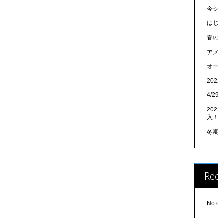
今
は
春
アメ
オ
20
4/
20
入
冬
Re
No 