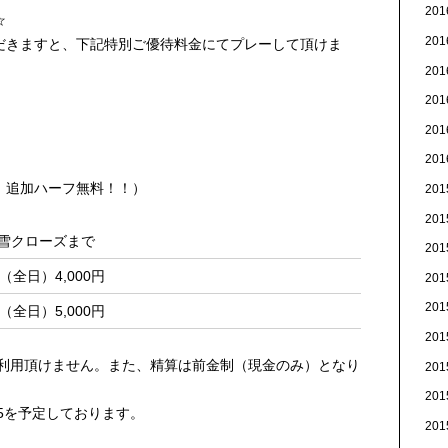
20
☆
20
だきますと、下記特別ご優待料金にてプレーして頂けま
20
20
20
20
！追加ハーフ無料！！）
20
20
積雪クローズまで
20
（全日）4,000円
20
20
（全日）5,000円
20
ご利用頂けません。また、精算は前金制（現金のみ）となり
20
20
45を予定しております。
20