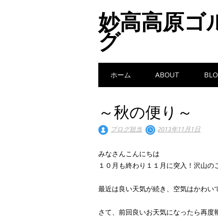
妙高高原ゴ
グ
Main menu
Skip to content
ホーム
ABOUT
BLO
～秋の便り～
ブログ担当
2013年11月1日
みなさんこんにちは
１０月も終わり１１月に突入！沢山の
最近は良い天気が続き、空気はかわいてさわ
さて、前回良いお天気になったら再度