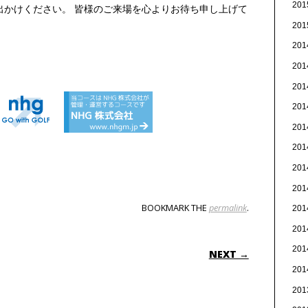
20
出かけください。 皆様のご来場を心よりお待ち申し上げて
20
20
20
20
20
20
20
20
20
BOOKMARK THE
permalink
.
20
20
ON
20
NEXT →
20
20