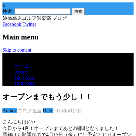
x
検索:
妙高高原ゴルフ倶楽部 ブログ
Facebook
Twitter
Main menu
Skip to content
Menu
ホーム
About
Blog Mura
Homepage
オープンまでもう少し！！
Author
ブログ担当
Date
2016年4月1日
こんにちは(^^♪
今日から4月！オープンまであと2週間となりました！
雪解けも順調なので4月15日（金）には予定どおりオープン