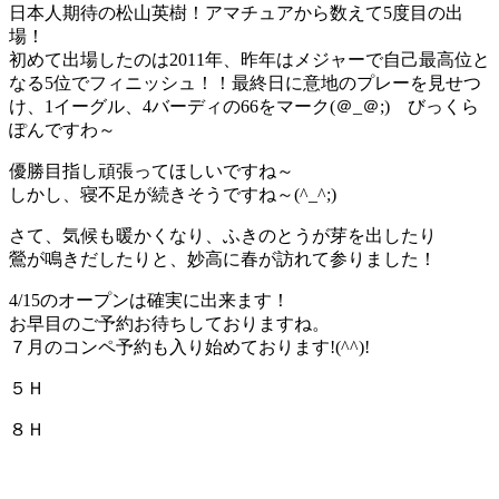
日本人期待の松山英樹！アマチュアから数えて5度目の出
場！
初めて出場したのは2011年、昨年はメジャーで自己最高位と
なる5位でフィニッシュ！！最終日に意地のプレーを見せつ
け、1イーグル、4バーディの66をマーク(＠_＠;) びっくら
ぽんですわ～
優勝目指し頑張ってほしいですね～
しかし、寝不足が続きそうですね～(^_^;)
さて、気候も暖かくなり、ふきのとうが芽を出したり
鶯が鳴きだしたりと、妙高に春が訪れて参りました！
4/15のオープンは確実に出来ます！
お早目のご予約お待ちしておりますね。
７月のコンペ予約も入り始めております!(^^)!
５Ｈ
８Ｈ