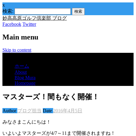
x
検索:
妙高高原ゴルフ倶楽部 ブログ
Facebook
Twitter
Main menu
Skip to content
Menu
ホーム
About
Blog Mura
Homepage
マスターズ！間もなく開催！
Author
ブログ担当
Date
2016年4月5日
みなさまこんにちは！
いよいよマスターズが4/7～11まで開催されますね！