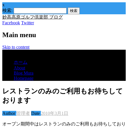
x
検索:
妙高高原ゴルフ倶楽部 ブログ
Facebook
Twitter
Main menu
Skip to content
Menu
ホーム
About
Blog Mura
Homepage
レストランのみのご利用もお待ちして
おります
Author
管理者
Date
2010年3月1日
オープン期間中はレストランのみのご利用もお待ちしており