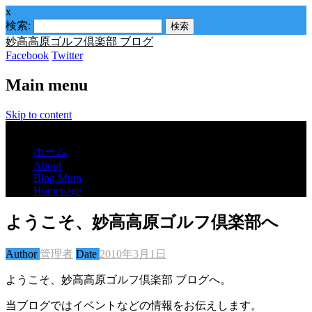
x
検索:
妙高高原ゴルフ倶楽部 ブログ
Facebook
Twitter
Main menu
Skip to content
Menu
ホーム
About
Blog Mura
Homepage
ようこそ、妙高高原ゴルフ倶楽部へ
Author
管理者
Date
2010年3月1日
ようこそ、妙高高原ゴルフ倶楽部 ブログへ。
当ブログではイベントなどの情報をお伝えします。