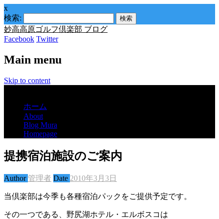
x
検索:
妙高高原ゴルフ倶楽部 ブログ
Facebook
Twitter
Main menu
Skip to content
Menu
ホーム
About
Blog Mura
Homepage
提携宿泊施設のご案内
Author
管理者
Date
2010年3月3日
当倶楽部は今季も各種宿泊パックをご提供予定です。
その一つである、野尻湖ホテル・エルボスコは