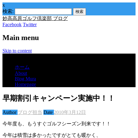
x
検索:
妙高高原ゴルフ倶楽部 ブログ
Facebook
Twitter
Main menu
Skip to content
Menu
ホーム
About
Blog Mura
Homepage
早期割引キャンペーン実施中！！
Author
ブログ担当
Date
2010年3月12日
今年度も、もうすぐゴルフシーズン到来です！！
今年は積雪は多かったですがとても暖かく、