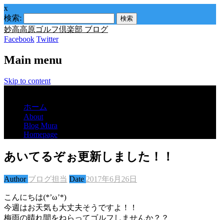
x
検索:
妙高高原ゴルフ倶楽部 ブログ
Facebook
Twitter
Main menu
Skip to content
Menu
ホーム
About
Blog Mura
Homepage
あいてるぞぉ更新しました！！
Author
ブログ担当
Date
2017年6月26日
こんにちは(*’ω’*)
今週はお天気も大丈夫そうですよ！！
梅雨の晴れ間をねらってゴルフしませんか？？