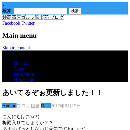
x
検索:
妙高高原ゴルフ倶楽部 ブログ
Facebook
Twitter
Main menu
Skip to content
Menu
ホーム
About
Blog Mura
Homepage
あいてるぞぉ更新しました！！
Author
ブログ担当
Date
2017年6月19日
こんにちは(*’ω’*)
梅雨入りでしょうか？？
あまりぱっとしないお天気ですね(;´･ω･)