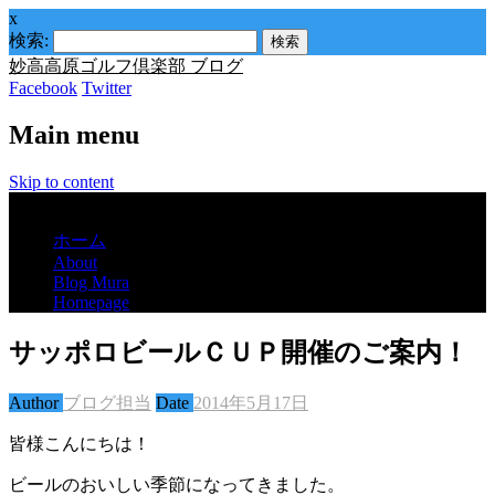
x
検索:
妙高高原ゴルフ倶楽部 ブログ
Facebook
Twitter
Main menu
Skip to content
Menu
ホーム
About
Blog Mura
Homepage
サッポロビールＣＵＰ開催のご案内！
Author
ブログ担当
Date
2014年5月17日
皆様こんにちは！
ビールのおいしい季節になってきました。