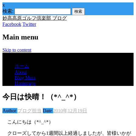
x
検索:
妙高高原ゴルフ倶楽部 ブログ
Facebook
Twitter
Main menu
Skip to content
Menu
ホーム
About
Blog Mura
Homepage
今日は快晴！（*^_^*）
Author
ブログ担当
Date
2010年12月19日
こんにちは（*^_^*）
クローズしてから1週間以上経過しましたが、皆様いかが