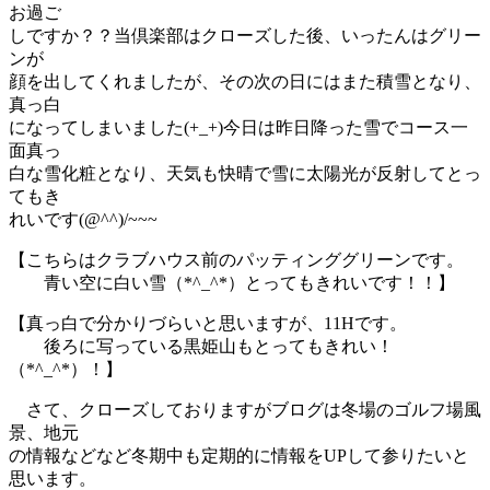
お過ご
しですか？？当倶楽部はクローズした後、いったんはグリー
ンが
顔を出してくれましたが、その次の日にはまた積雪となり、
真っ白
になってしまいました(+_+)今日は昨日降った雪でコース一
面真っ
白な雪化粧となり、天気も快晴で雪に太陽光が反射してとっ
てもき
れいです(@^^)/~~~
【こちらはクラブハウス前のパッティンググリーンです。
青い空に白い雪（*^_^*）とってもきれいです！！】
【真っ白で分かりづらいと思いますが、11Hです。
後ろに写っている黒姫山もとってもきれい！
（*^_^*）！】
さて、クローズしておりますがブログは冬場のゴルフ場風
景、地元
の情報などなど冬期中も定期的に情報をUPして参りたいと
思います。