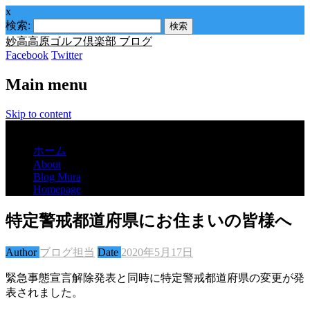
x
検索:
妙高高原ゴルフ倶楽部 ブログ
Facebook
Twitter
Main menu
Skip to content
Menu
ホーム
About
Blog Mura
Homepage
特定警戒都道府県にお住まいの皆様へ
Author
ブログ担当
Date
2020年5月17日
緊急事態宣言解除発表と同時に特定警戒都道府県の変更が発
表されました。