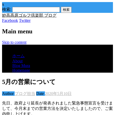
x
検索:
妙高高原ゴルフ倶楽部 ブログ
Facebook
Twitter
Main menu
Skip to content
Menu
ホーム
About
Blog Mura
Homepage
5月の営業について
Author
ブログ担当
Date
2020年5月10日
先日、政府より延長が発表されました緊急事態宣言を受けま
して、今月末までの営業方法を決定いたしましたので、ご案
内申し上げます。