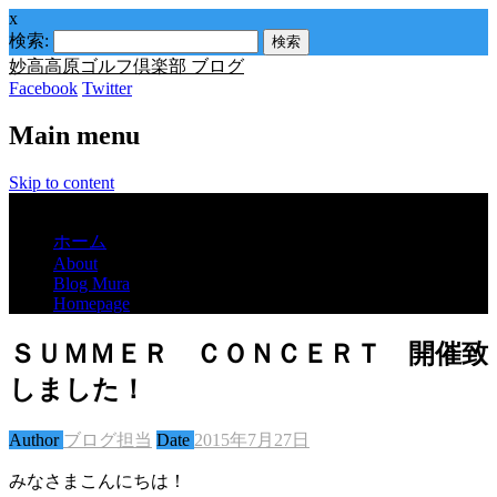
x
検索:
妙高高原ゴルフ倶楽部 ブログ
Facebook
Twitter
Main menu
Skip to content
Menu
ホーム
About
Blog Mura
Homepage
ＳＵＭＭＥＲ ＣＯＮＣＥＲＴ 開催致
しました！
Author
ブログ担当
Date
2015年7月27日
みなさまこんにちは！