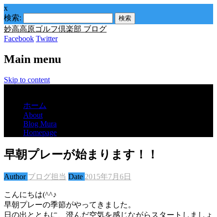
x
検索:
妙高高原ゴルフ倶楽部 ブログ
Facebook
Twitter
Main menu
Skip to content
Menu
ホーム
About
Blog Mura
Homepage
早朝プレーが始まります！！
Author
ブログ担当
Date
2015年7月6日
こんにちは(^^♪
早朝プレーの季節がやってきました。
日の出とともに、澄んだ空気を感じながらスタートしましょ