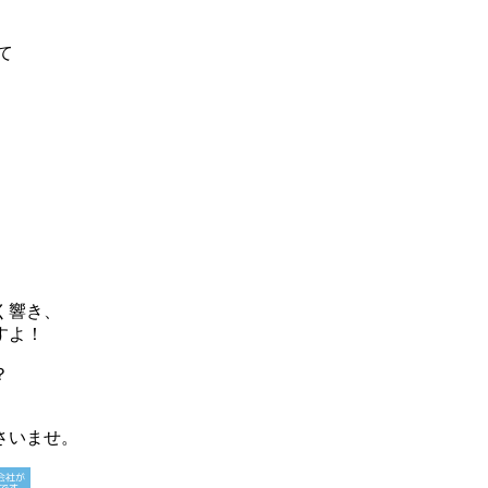
て
く響き、
すよ！
？
さいませ。