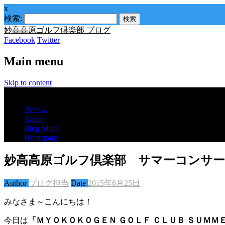
x
検索:
妙高高原ゴルフ倶楽部 ブログ
Facebook
Twitter
Main menu
Skip to content
Menu
ホーム
About
Blog Mura
Homepage
妙高高原ゴルフ倶楽部 サマーコンサ
Author
ブログ担当
Date
2015年6月25日
みなさま～こんにちは！
今日は
「ＭＹＯＫＯＫＯＧＥＮ ＧＯＬＦ ＣＬＵＢ ＳＵＭＭ