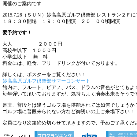
開催のご案内です！
2015.7.26（ＳＵＮ）妙高高原ゴルフ倶楽部 レストラン２Ｆに
１８：３０開場 １９：００開演 ２０：００頃閉演
要予約です！
大人 ２０００円
高校生以下 １０００円
小学生以下 無 料
料金には、軽食、フリードリンクが付いております。
詳しくは、ポスターをご覧ください！
妙高高原ゴルフ倶楽部サマーコンサート
館内に、フルート、ピアノ、バス、ドラムの音色がとてもよ
毎年弾いて頂いておりますが、気持ちよく演奏出来るそうで
是非、普段とは違うゴルフ場を堪能されては如何でしょうか
ゴルフ場に普段来られない方など御誘いの上ご来場下さい！
定員になり次第締め切らせて頂きますので、予めご了承くだ