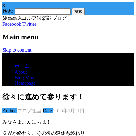
x
検索:
妙高高原ゴルフ倶楽部 ブログ
Facebook
Twitter
Main menu
Skip to content
Menu
ホーム
About
Blog Mura
Homepage
徐々に進めて参ります！
Author
ブログ担当
Date
2015年5月11日
みなさまこんにちは！
ＧＷが終わり、その後の連休も終わり