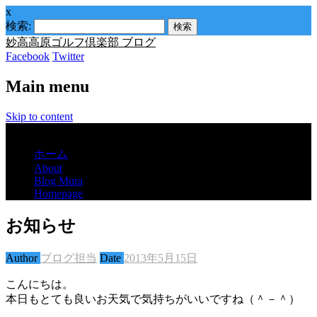
x
検索:
妙高高原ゴルフ倶楽部 ブログ
Facebook
Twitter
Main menu
Skip to content
Menu
ホーム
About
Blog Mura
Homepage
お知らせ
Author
ブログ担当
Date
2013年5月15日
こんにちは。
本日もとても良いお天気で気持ちがいいですね（＾－＾）