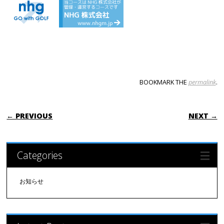
BOOKMARK THE
permalink
.
POST NAVIGATION
← PREVIOUS
NEXT →
Categories
お知らせ