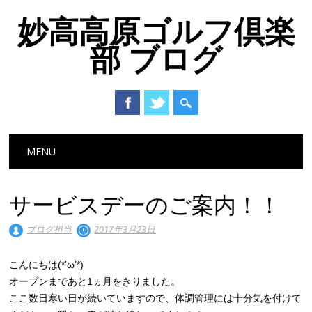
妙高高原ゴルフ倶楽
部 ブログ
Main menu
Skip to content
MENU
サービスデーのご案内！！
ブログ担当
2017年3月23日
こんにちは(*’ω’*)
オープンまであと1ヵ月をきりました。
ここ数日寒い日が続いていますので、体調管理には十分気を付けて