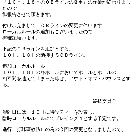
『１０Ｈ，１８ＨのＯＢラインの変更』の作業が終わりまし
たので
御報告させて頂きます。
付け加えまして、ＯＢラインの変更に伴います
ローカルルールの追加もございましたので
御確認願います。
下記のＯＢラインを追加とする。
１０Ｈ、１８Ｈの隣接するＯＢライン。
追加ローカルルール
１０Ｈ、１８Ｈの各ホールにおいてホールとホールの
相互間を越えて止まった球は、アウト・オブ・バウンズとす
る。
競技委員会
混雑日には、１０Ｈに特設ティーを設置し、
臨時ローカルルールにてプレイング４とする予定です。
進行、打球事故防止の為の今回の変更となりましたので、