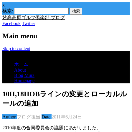
x
検索:
妙高高原ゴルフ倶楽部 ブログ
Facebook
Twitter
Main menu
Skip to content
Menu
ホーム
About
Blog Mura
Homepage
10H,18HOBラインの変更とローカルル
ールの追加
Author
ブログ担当
Date
2011年6月24日
2010年度の合同委員会の議題にあがりました、