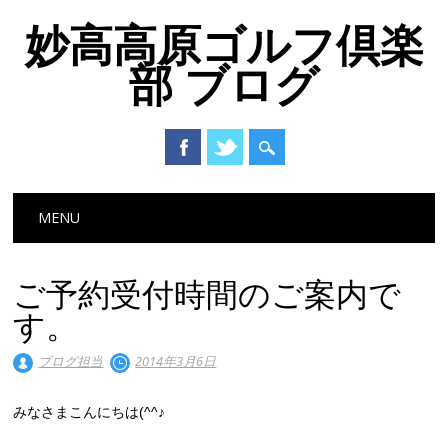
妙高高原ゴルフ倶楽
部 ブログ
Main menu
Skip to content
MENU
ご予約受付時間のご案内で
す。
ブログ担当
2014年3月6日
みなさまこんにちは(^^♪