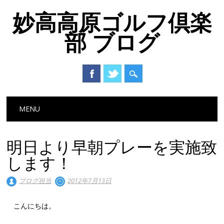
妙高高原ゴルフ倶楽
部 ブログ
Main menu
Skip to content
MENU
明日より早朝プレーを実施致
します！
ブログ担当
2012年7月13日
こんにちは。