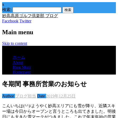
x
検索:
妙高高原ゴルフ倶楽部 ブログ
Facebook
Twitter
Main menu
Skip to content
Menu
ホーム
About
Blog Mura
Homepage
冬期間 事務所営業のお知らせ
Author
ブログ担当
Date
2019年12月25日
こんいちは(^^)/ようやく妙高エリアにも雪が降り、近隣スキ
ー場は今日からオープンと言うところも出てきました。明後
日にも大きな雪マークがつきました。これで年末年始の営業