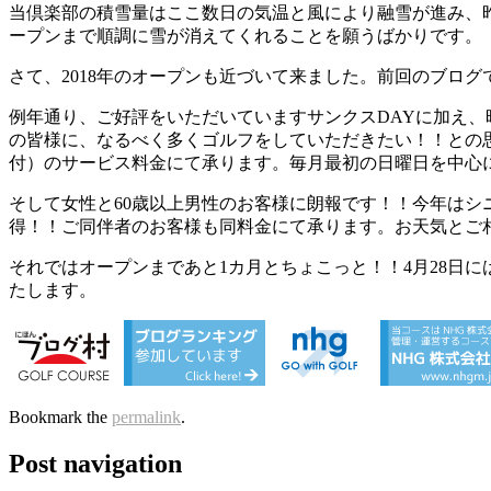
当倶楽部の積雪量はここ数日の気温と風により融雪が進み、昨日
ープンまで順調に雪が消えてくれることを願うばかりです。
さて、2018年のオープンも近づいて来ました。前回のブロ
例年通り、ご好評をいただいていますサンクスDAYに加え、昨
の皆様に、なるべく多くゴルフをしていただきたい！！との思い
付）のサービス料金にて承ります。毎月最初の日曜日を中心
そして女性と60歳以上男性のお客様に朗報です！！今年はシニ
得！！ご同伴者のお客様も同料金にて承ります。お天気とご
それではオープンまであと1カ月とちょこっと！！4月28日
たします。
Bookmark the
permalink
.
Post navigation