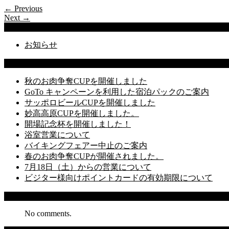
← Previous
Next →
Categories
お知らせ
Latest Posts
秋のお肉争奪CUPを開催しました
GoTo キャンペーンを利用した宿泊パックのご案内
サッポロビールCUPを開催しました
妙高高原CUPを開催しました。
開場記念杯を開催しました！
浴室営業について
バイキングフェアー中止のご案内
春のお肉争奪CUPが開催されました。
7月18日（土）からの営業について
ビジター様向けポイントカードの有効期限について
Recent Comments
No comments.