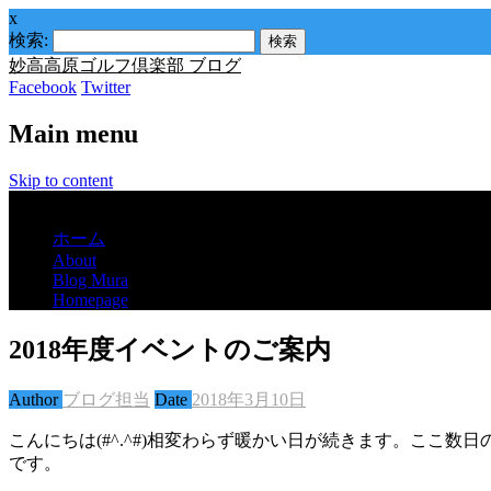
x
検索:
妙高高原ゴルフ倶楽部 ブログ
Facebook
Twitter
Main menu
Skip to content
Menu
ホーム
About
Blog Mura
Homepage
2018年度イベントのご案内
Author
ブログ担当
Date
2018年3月10日
こんにちは(#^.^#)相変わらず暖かい日が続きます。ここ
です。