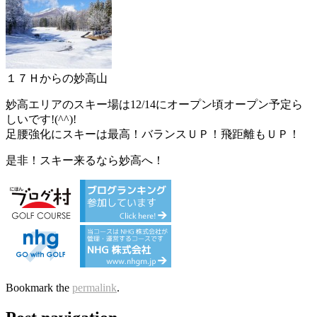
１７Ｈからの妙高山
妙高エリアのスキー場は12/14にオープン頃オープン予定ら
しいです!(^^)!
足腰強化にスキーは最高！バランスＵＰ！飛距離もＵＰ！
是非！スキー来るなら妙高へ！
Bookmark the
permalink
.