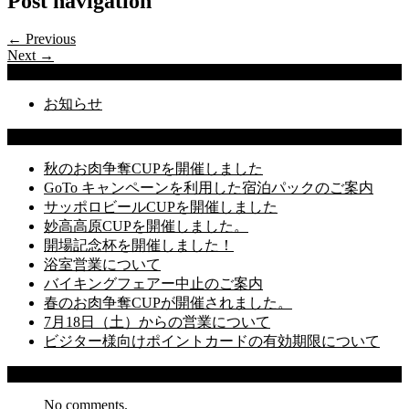
Post navigation
← Previous
Next →
Categories
お知らせ
Latest Posts
秋のお肉争奪CUPを開催しました
GoTo キャンペーンを利用した宿泊パックのご案内
サッポロビールCUPを開催しました
妙高高原CUPを開催しました。
開場記念杯を開催しました！
浴室営業について
バイキングフェアー中止のご案内
春のお肉争奪CUPが開催されました。
7月18日（土）からの営業について
ビジター様向けポイントカードの有効期限について
Recent Comments
No comments.