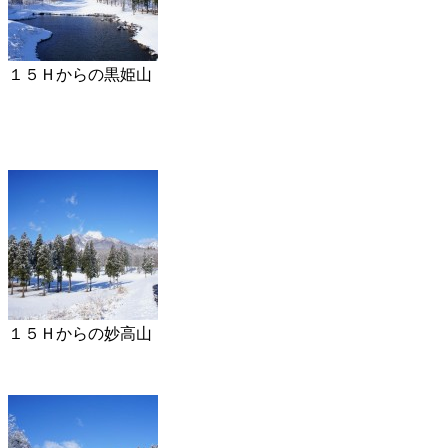
１５Ｈからの黒姫山
１５Ｈからの妙高山