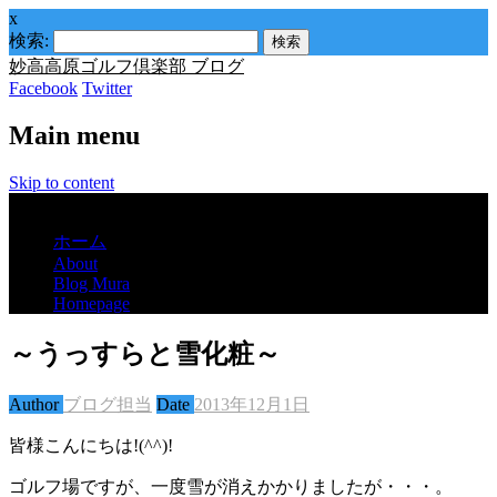
x
検索:
妙高高原ゴルフ倶楽部 ブログ
Facebook
Twitter
Main menu
Skip to content
Menu
ホーム
About
Blog Mura
Homepage
～うっすらと雪化粧～
Author
ブログ担当
Date
2013年12月1日
皆様こんにちは!(^^)!
ゴルフ場ですが、一度雪が消えかかりましたが・・・。