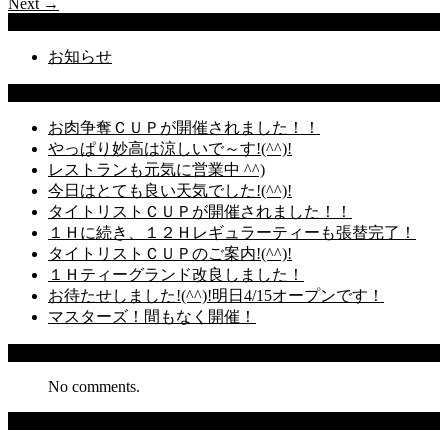
Next →
Categories
お知らせ
Latest Posts
お肉争奪ＣＵＰが開催されました！！
やっぱり妙高は涼しいで～す!(^^)!
レストランも元気に営業中 ^^)
今日はとても良い天気でした!(^^)!
タイトリストＣＵＰが開催されました！！
１Ｈに続き、１２Ｈレギュラーティーも張替完了！
タイトリストＣＵＰのご案内!(^^)!
１Ｈティーグランド改良しました！
お待たせしました!(^^)!明日4/15オープンです！
マスターズ！間もなく開催！
Recent Comments
No comments.
Archives