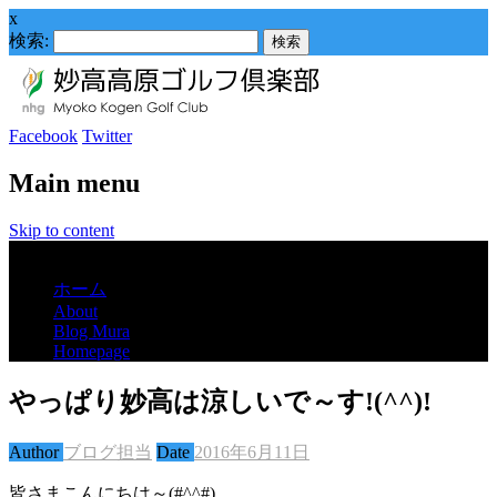
x
検索:
Facebook
Twitter
Main menu
Skip to content
Menu
ホーム
About
Blog Mura
Homepage
やっぱり妙高は涼しいで～す!(^^)!
Author
ブログ担当
Date
2016年6月11日
皆さまこんにちは～(#^^#)