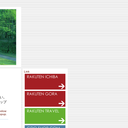
Link
い。
ップ
indow
popup.