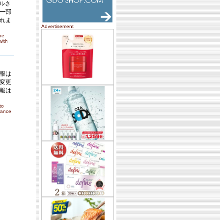
ールさ
一部
れま
Advertisement
he
with
報は
変更
報は
to
nance