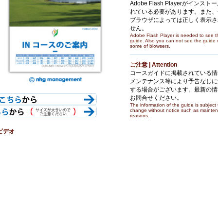
Adobe Flash Playerがインスト
れている必要があります。また、
ブラウザによっては正しく表示さ
せん。
Adobe Flash Player is needed to see t
guide. Also you can not see the guide 
some of blowsers.
ご注意 | Attention
コースガイドに掲載されている情
メンテナンス等により予告なしに
する場合がございます。最新の情
お問合せください。
The information of the guide is subject 
change without notice such as mainte
reasons.
ビデオ