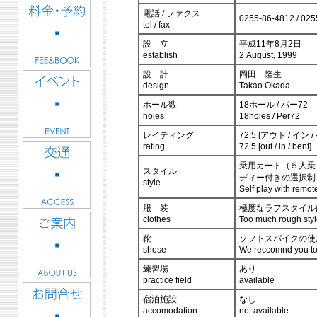
電話 / ファクス
0255-86-4812 / 025
tel / fax
設 立
平成11年8月2日
establish
2 August, 1999
設 計
岡田 隆生
design
Takao Okada
ホール数
18ホール / パー72
holes
18holes / Per72
レイティング
72.5 [アウト / イン 
rating
72.5 [out / in / bent]
乗用カート（５人乗
スタイル
ディー付きの選択制
style
Self play with remote
服 装
極度なラフスタイル
clothes
Too much rough styl
靴
ソフトスパイクの使
shose
We reccomnd you to 
練習場
あり
practice field
available
宿泊施設
なし
accomodation
not available