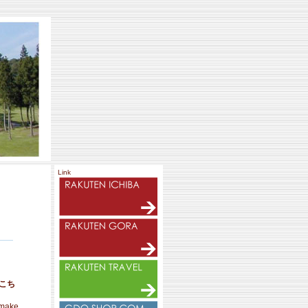
Link
こち
 make