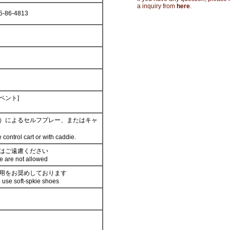
a inquiry from
here
.
5-86-4813
/ ベント]
）によるセルフプレー、またはキャ
 control cart or with caddie.
はご遠慮ください
e are not allowed
用をお奨めしております
use soft-spkie shoes