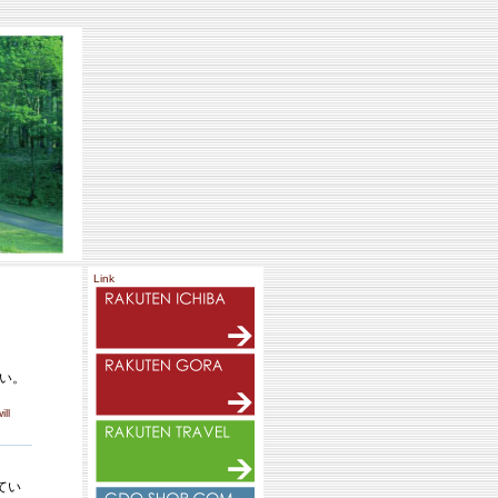
Link
い。
ill
てい