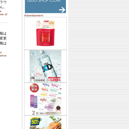
ラウ
ん。
e.
ome of
Advertisement
報は
変更
報は
to
nance