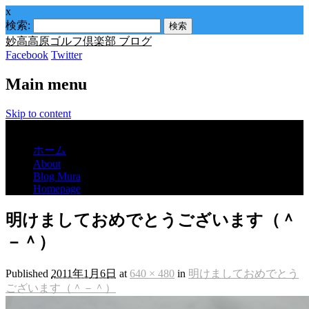
x
検索:
妙高高原ゴルフ倶楽部 ブログ
Facebook
Twitter
Main menu
Skip to content
Menu
ホーム
About
Blog Mura
Homepage
明けましておめでとうございます（＾
－＾）
Published
2011年1月6日
at
640 × 480
in
明けましておめでとう
ございます（＾－＾）