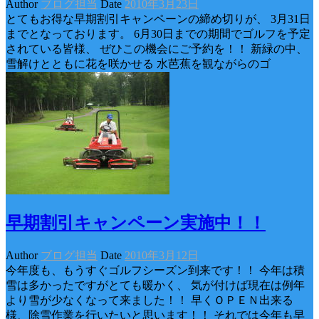
Author
ブログ担当
Date
2010年3月23日
とてもお得な早期割引キャンペーンの締め切りが、 3月31日
までとなっております。 6月30日までの期間でゴルフを予定
されている皆様、 ぜひこの機会にご予約を！！ 新緑の中、
雪解けとともに花を咲かせる 水芭蕉を観ながらのゴ
早期割引キャンペーン実施中！！
Author
ブログ担当
Date
2010年3月12日
今年度も、もうすぐゴルフシーズン到来です！！ 今年は積
雪は多かったですがとても暖かく、 気が付けば現在は例年
より雪が少なくなって来ました！！ 早くＯＰＥＮ出来る
様、除雪作業を行いたいと思います！！ それでは今年も早