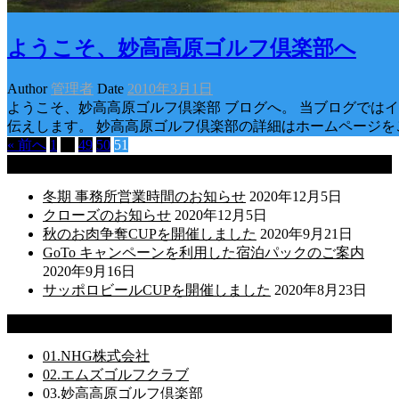
ようこそ、妙高高原ゴルフ倶楽部へ
Author
管理者
Date
2010年3月1日
ようこそ、妙高高原ゴルフ倶楽部 ブログへ。 当ブログでは
伝えします。 妙高高原ゴルフ倶楽部の詳細はホームページを
« 前へ
1
…
49
50
51
最近の投稿
冬期 事務所営業時間のお知らせ
2020年12月5日
クローズのお知らせ
2020年12月5日
秋のお肉争奪CUPを開催しました
2020年9月21日
GoTo キャンペーンを利用した宿泊パックのご案内
2020年9月16日
サッポロビールCUPを開催しました
2020年8月23日
リンク
01.NHG株式会社
02.エムズゴルフクラブ
03.妙高高原ゴルフ倶楽部