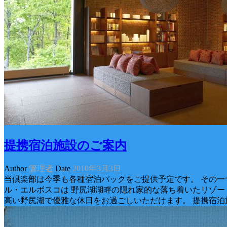
提携宿泊施設のご案内
Author
管理者
Date
2010年3月3日
当倶楽部は今季も各種宿泊パックをご提供予定です。 その一
ル・エルボスコは 野尻湖湖畔の隠れ家的な落ち着いたリゾー
高い野尻湖で優雅な休日をお過ごしいただけます。 提携宿泊