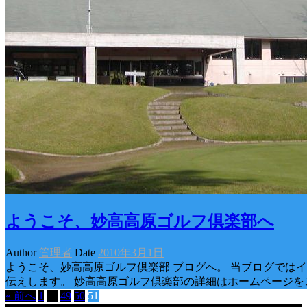
ようこそ、妙高高原ゴルフ倶楽部へ
Author
管理者
Date
2010年3月1日
ようこそ、妙高高原ゴルフ倶楽部 ブログへ。 当ブログでは
伝えします。 妙高高原ゴルフ倶楽部の詳細はホームページを
« 前へ
1
…
49
50
51