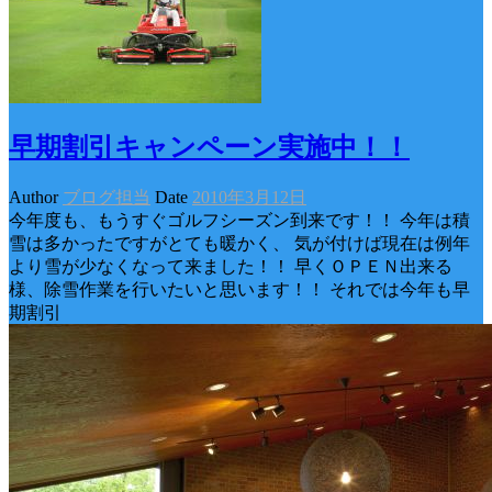
早期割引キャンペーン実施中！！
Author
ブログ担当
Date
2010年3月12日
今年度も、もうすぐゴルフシーズン到来です！！ 今年は積
雪は多かったですがとても暖かく、 気が付けば現在は例年
より雪が少なくなって来ました！！ 早くＯＰＥＮ出来る
様、除雪作業を行いたいと思います！！ それでは今年も早
期割引