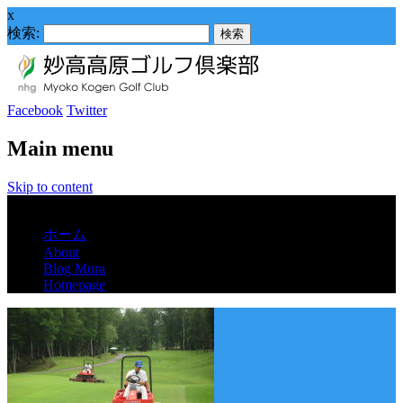
x
検索:
Facebook
Twitter
Main menu
Skip to content
Menu
ホーム
About
Blog Mura
Homepage