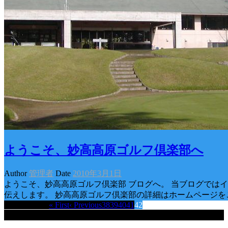
ようこそ、妙高高原ゴルフ倶楽部へ
Author
管理者
Date
2010年3月1日
ようこそ、妙高高原ゴルフ倶楽部 ブログへ。 当ブログでは
伝えします。 妙高高原ゴルフ倶楽部の詳細はホームページを
Page 42 of 42
« First
‹ Previous
38
39
40
41
42
最近の投稿