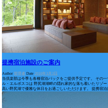
提携宿泊施設のご案内
Author
管理者
Date
2010年3月3日
当倶楽部は今季も各種宿泊パックをご提供予定です。 その一
ル・エルボスコは 野尻湖湖畔の隠れ家的な落ち着いたリゾー
高い野尻湖で優雅な休日をお過ごしいただけます。 提携宿泊