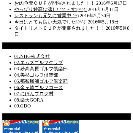
お肉争奪ＣＵＰが開催されました！！
2016年6月17日
やっぱり妙高は涼しいで～す!(^^)!
2016年6月11日
レストランも元気に営業中 ^^)
2016年5月30日
今日はとても良い天気でした!(^^)!
2016年5月18日
タイトリストＣＵＰが開催されました！！
2016年5月8
日
リンク
01.NHG株式会社
02.エムズゴルフクラブ
03.妙高高原ゴルフ倶楽部
04.美杉ゴルフ倶楽部
05.那智勝浦ゴルフ倶楽部
06.金ヶ崎ゴルフコース
07.にほんブログ村
08.楽天GORA
09.GDO
オススメ！