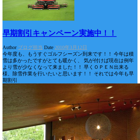
早期割引キャンペーン実施中！！
Author
ブログ担当
Date
2010年3月12日
今年度も、もうすぐゴルフシーズン到来です！！ 今年は積
雪は多かったですがとても暖かく、 気が付けば現在は例年
より雪が少なくなって来ました！！ 早くＯＰＥＮ出来る
様、除雪作業を行いたいと思います！！ それでは今年も早
期割引