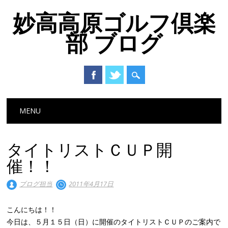
妙高高原ゴルフ倶楽
部 ブログ
Main menu
Skip to content
MENU
タイトリストＣＵＰ開
催！！
ブログ担当
2011年4月17日
こんにちは！！
今日は、５月１５日（日）に開催のタイトリストＣＵＰのご案内で