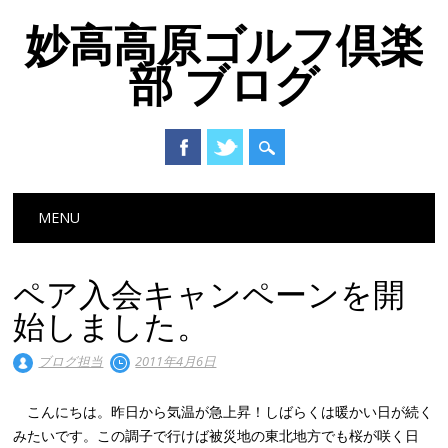
妙高高原ゴルフ倶楽
部 ブログ
Main menu
Skip to content
MENU
ペア入会キャンペーンを開
始しました。
ブログ担当
2011年4月6日
こんにちは。昨日から気温が急上昇！しばらくは暖かい日が続く
みたいです。この調子で行けば被災地の東北地方でも桜が咲く日