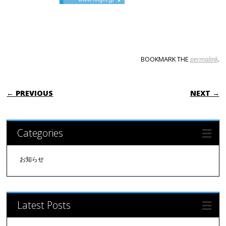
BOOKMARK THE
permalink
.
POST NAVIGATION
← PREVIOUS
NEXT →
Categories
お知らせ
Latest Posts